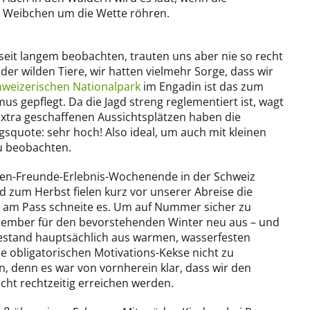
r Weibchen um die Wette röhren.
seit langem beobachten, trauten uns aber nie so recht
er wilden Tiere, wir hatten vielmehr Sorge, dass wir
hweizerischen Nationalpark
im Engadin ist das zum
us gepflegt. Da die Jagd streng reglementiert ist, wagt
 extra geschaffenen Aussichtsplätzen haben die
lgsquote: sehr hoch! Also ideal, um auch mit kleinen
u beobachten.
ien-Freunde-Erlebnis-Wochenende in der Schweiz
 zum Herbst fielen kurz vor unserer Abreise die
 am Pass schneite es. Um auf Nummer sicher zu
eptember für den bevorstehenden Winter neu aus – und
 bestand hauptsächlich aus warmen, wasserfesten
e obligatorischen Motivations-Kekse nicht zu
, denn es war von vornherein klar, dass wir den
cht rechtzeitig erreichen werden.