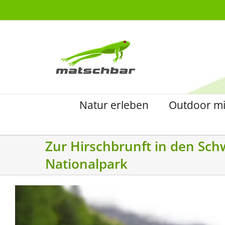
Zum
Inhalt
springen
Natur erleben
Outdoor mi
Zur Hirschbrunft in den Sch
Nationalpark
Zeige
grösseres
Bild