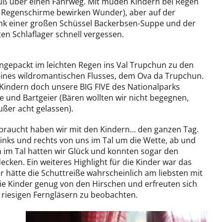
 Fuß über einen Fahrweg. Mit müden Kindern bei Regen
e Regenschirme bewirken Wunder), aber auf der
ank einer großen Schüssel Backerbsen-Suppe und der
ten Schlaflager schnell vergessen.
ingepackt im leichten Regen ins Val Trupchun zu den
eines wildromantischen Flusses, dem Ova da Trupchun.
 Kindern doch unsere BIG FIVE des Nationalparks
 und Bartgeier (Bären wollten wir nicht begegnen,
ßer acht gelassen).
ebraucht haben wir mit den Kindern… den ganzen Tag.
links und rechts von uns im Tal um die Wette, ab und
 im Tal hatten wir Glück und konnten sogar den
ken. Ein weiteres Highlight für die Kinder war das
er hätte die Schuttreiße wahrscheinlich am liebsten mit
 Kinder genug von den Hirschen und erfreuten sich
se riesigen Ferngläsern zu beobachten.