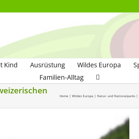
t Kind
Ausrüstung
Wildes Europa
S
Familien-Alltag
weizerischen
Home
|
Wildes Europa
|
Natur- und Nationalparks
|