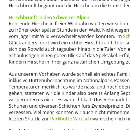
Hirschbrunft beginnt und die Hirsche um die Gunst de
Hirschbrunft in den Schweizer Alpen
Röhrende Hirsche in freier Wildbahn wollten wir schon 
zu früher oder später Stunde in den Wald. Nicht wegen d
vom Jäger mit Wild verwechselt werden könnten. Im
Sc
Glück anders, dort wird ein echter Hirschbrunft-Tourism
sich das Rotwild auch tagsüber hinab in die Täler. Von
Schaulustigen einen guten Blick auf das Spektakel. Erfo
Kindern Hirsche in ihrer ganz natürlichen Umgebung z
Aus unserem Vorhaben wurde schnell ein echtes Famil
inklusive Hüttenübernachtung im Nationalpark. Passend
Temperaturen merklich, es wurde nass, und hoch oben
gehen, statteten wir die Kinder also bereits Anfang S
wir bereuten es nicht. Es war echt kalt! Unser Gepäck
Schuhen und diversen Schichten fürs Zwiebelprinzip. Di
vergessen. Viel mehr konnten wir auch nicht mitnehmen
letzten Shuttle zur
Parkhütte Varusch
wahrscheinlich ni