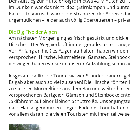
Der Aufstieg zur Hütte erfolgte in etwa 45 Minuten zu
im Dunkeln war das nicht ideal (Stirnlampen und bunt
Parkhütte Varusch waren die Strapazen der Anreise d
urgemütlichen – leider auch völlig überteuerten – priva
Die Big Five der Alpen
Am nächsten Morgen ging es frisch gestärkt und dick e
Hirschen. Der Weg verläuft immer geradeaus, entlang 
Von Anfang an hieß es Augen aufhalten, haben wir den
versprochen: Hirsche, Murmeltiere, Gämsen, Steinböcke
deswegen haben wir sie in unserer Aufzählung schön au
Insgesamt sollte die Tour etwa vier Stunden dauern, g
Es gab aber auch so viel zu sehen! Die Hirsche röhrten 
zu spitzten Murmeltiere aus dem Bau und weiter hinten
versprochenen Bartgeier, Gämsen und Steinböcke entdec
„Skifahren“ auf einer kleinen Schuttreiße. Unser Jüngst
nach Hause genommen. Gegen Ende der Tour hatten die
vor allem daran, die vielen Touristen mit ihren teilwei