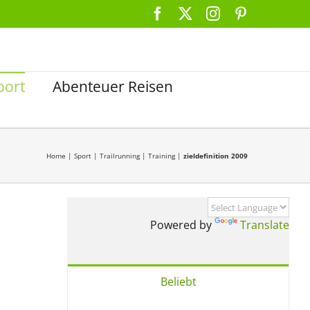
Facebook
X
Instagram
Pinterest
port
Abenteuer Reisen
Home
|
Sport
|
Trailrunning
|
Training
|
zieldefinition 2009
Powered by
Translate
Beliebt