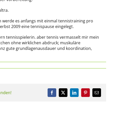
ltra.
ch werde es anfangs mit einmal tennistraining pro
herbst 2009 eine tennispause eingelegt.
ern tennisspielerin. aber tennis vermasselt mir mein
ittchen ohne wirklichen abdruck; muskuläre
ganz gute grundlagenausdauer und koordination,
eunden!
Facebook
X
LinkedIn
Pinterest
E-
Mail