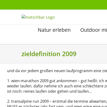
Zum
Inhalt
springen
Natur erleben
Outdoor mi
zieldefinition 2009
und da vor jedem großen neuen laufprogramm eine zielde
1. wien-marathon 2009 gut ankommen – gut heißt: ich w
wieder laufen. dafür nehme ich auch eine schlechtere ze
ist noch: reines laufen oder gehen und laufen…
2. transalpine run 2009 – erstmal die termine abwarten,
MUSS er nächstes jahr fast sein. und wien wäre eine su