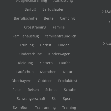
Ausgleichstraining
Ausrüstung
Barfuß
Barfußlaufen
Da
Barfußschuhe
Berge
Camping
Crosstraining
Familie
Familienausflug
familienfreundlich
Co
Frühling
Herbst
Kinder
Kinderschuhe
Kinderwagen
Kleidung
Klettern
Laufen
Laufschuh
Marathon
Natur
Oberbayern
Outdoor
Produkttest
Reise
Reisen
Schnee
Schuhe
Schwangerschaft
Ski
Sport
SwimRun
Trailrunning
Training