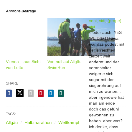
Ähnliche Beiträge
veni, vidi, (prope)
vici
...oder auch: YES -
WE DID IT! zwar
war das podest mit
der erreichten
zielzeit weit
Vienna – aus Sicht
Von null auf Allgäu
entfernt und der
von Lotte
SwimRun
veranstalter
weigerte sich
sogar mit der
SHARE
siegerehrung auf
mich zu warten...
aber irgendwie hat
man am ende
doch das gefühl
TAGS:
gewonnen zu
haben. aber was?
Allgäu
Halbmarathon
Wettkampf
ich denke, dass