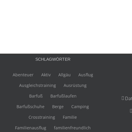
SCHLAGWÖRTER
Abenteuer
Aktiv
Allgäu
Ausflug
Ausgleichstraining
Ausrüstung
Barfuß
Barfußlaufen
Da
Barfußschuhe
Berge
Camping
Crosstraining
Familie
Familienausflug
familienfreundlich