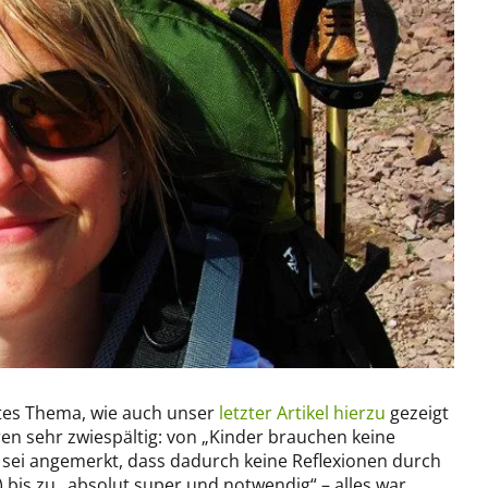
rtes Thema, wie auch unser
letzter Artikel hierzu
gezeigt
ren sehr zwiespältig: von „Kinder brauchen keine
r sei angemerkt, dass dadurch keine Reflexionen durch
bis zu „absolut super und notwendig“ – alles war