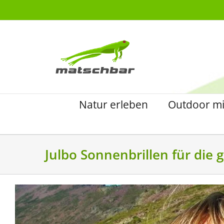
Zum
Inhalt
springen
Natur erleben
Outdoor mi
Julbo Sonnenbrillen für die 
Zeige
grösseres
Bild