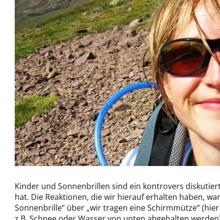
Kinder und Sonnenbrillen sind ein kontrovers diskutie
hat. Die Reaktionen, die wir hierauf erhalten haben, wa
Sonnenbrille“ über „wir tragen eine Schirmmütze“ (hie
z.B. Schnee oder Wasser von unten abgehalten werden) 