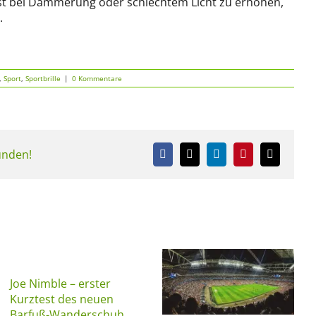
 bei Dämmerung oder schlechtem Licht zu erhöhen,
.
,
Sport
,
Sportbrille
|
0 Kommentare
eunden!
Facebook
X
LinkedIn
Pinterest
E-
Mail
Joe Nimble – erster
Kurztest des neuen
Barfuß-Wanderschuh