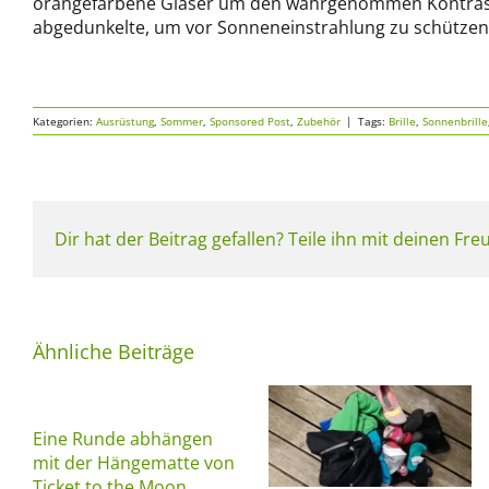
orangefarbene Gläser um den wahrgenommen Kontrast
abgedunkelte, um vor Sonneneinstrahlung zu schützen
Kategorien:
Ausrüstung
,
Sommer
,
Sponsored Post
,
Zubehör
|
Tags:
Brille
,
Sonnenbrille
Dir hat der Beitrag gefallen? Teile ihn mit deinen Fr
Ähnliche Beiträge
Eine Runde abhängen
mit der Hängematte von
Ticket to the Moon