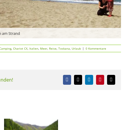
n am Strand
Camping
,
Chariot CX
,
Italien
,
Meer
,
Reise
,
Toskana
,
Urlaub
|
0 Kommentare
eunden!
Facebook
X
LinkedIn
Pinterest
E-
Mail