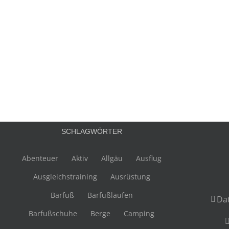
SCHLAGWÖRTER
Abenteuer
Aktiv
Allgäu
Ausflug
Ausgleichstraining
Ausrüstung
Barfuß
Barfußlaufen
Da
Barfußschuhe
Berge
Camping