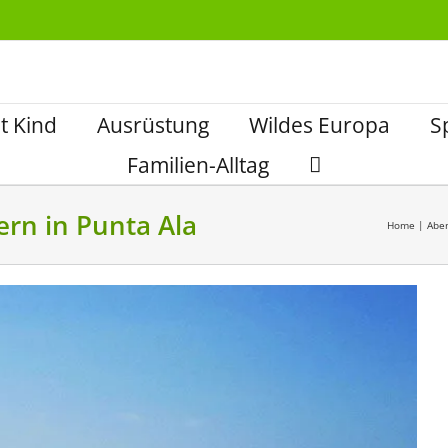
t Kind
Ausrüstung
Wildes Europa
S
Familien-Alltag
rn in Punta Ala
Home
|
Abe