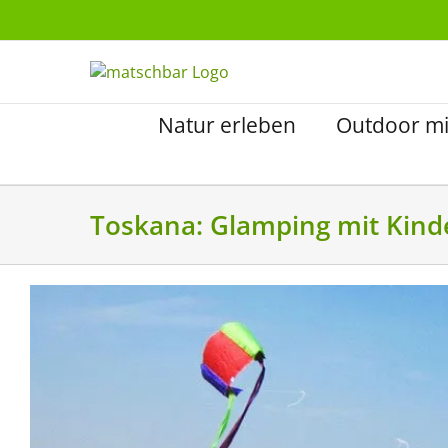
Zum
Inhalt
springen
Natur erleben
Outdoor mi
Toskana: Glamping mit Kinde
Zeige
grösseres
Bild