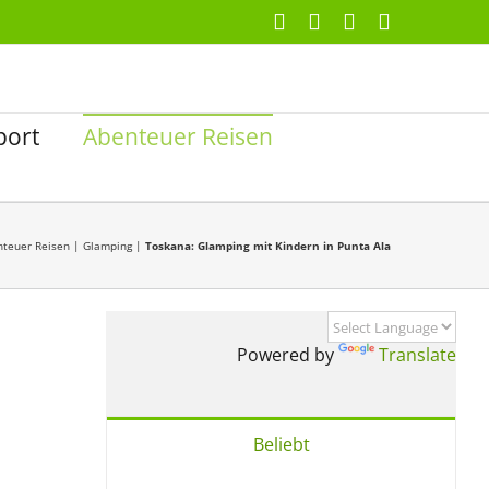
Facebook
X
Instagram
Pinterest
port
Abenteuer Reisen
nteuer Reisen
|
Glamping
|
Toskana: Glamping mit Kindern in Punta Ala
Powered by
Translate
Beliebt